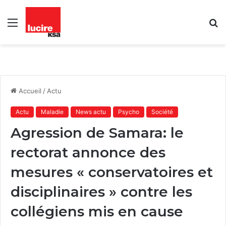
Menu
R
Accueil
/
Actu
Actu
Maladie
News actu
Psycho
Société
Agression de Samara: le
rectorat annonce des
mesures « conservatoires et
disciplinaires » contre les
collégiens mis en cause