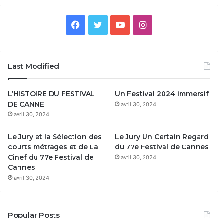
F
T
Y
I
a
w
o
n
c
i
u
s
Last Modified
e
t
T
t
L’HISTOIRE DU FESTIVAL
Un Festival 2024 immersif
b
t
u
a
DE CANNE
avril 30, 2024
avril 30, 2024
o
e
b
g
Le Jury et la Sélection des
Le Jury Un Certain Regard
o
r
e
r
courts métrages et de La
du 77e Festival de Cannes
Cinef du 77e Festival de
avril 30, 2024
k
a
Cannes
avril 30, 2024
m
Popular Posts